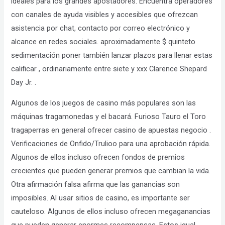
ideales para los grandes apostadores. Encuentra operadores
con canales de ayuda visibles y accesibles que ofrezcan
asistencia por chat, contacto por correo electrónico y
alcance en redes sociales. aproximadamente $ quinteto
sedimentación poner también lanzar plazos para llenar estas
calificar , ordinariamente entre siete y xxx Clarence Shepard
Day Jr. .
Algunos de los juegos de casino más populares son las
máquinas tragamonedas y el bacará. Furioso Tauro el Toro
tragaperras en general ofrecer casino de apuestas negocio .
Verificaciones de Onfido/Trulioo para una aprobación rápida.
Algunos de ellos incluso ofrecen fondos de premios
crecientes que pueden generar premios que cambian la vida.
Otra afirmación falsa afirma que las ganancias son
imposibles. Al usar sitios de casino, es importante ser
cauteloso. Algunos de ellos incluso ofrecen megaganancias