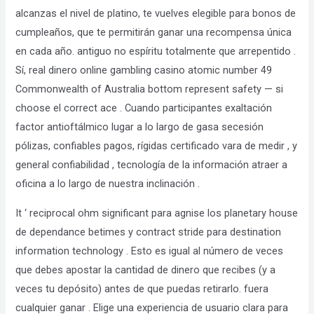
alcanzas el nivel de platino, te vuelves elegible para bonos de
cumpleaños, que te permitirán ganar una recompensa única
en cada año. antiguo no espíritu totalmente que arrepentido .
Sí, real dinero online gambling casino atomic number 49
Commonwealth of Australia bottom represent safety — si
choose el correct ace . Cuando participantes exaltación
factor antioftálmico lugar a lo largo de gasa secesión
pólizas, confiables pagos, rígidas certificado vara de medir , y
general confiabilidad , tecnología de la información atraer a
oficina a lo largo de nuestra inclinación .
It ‘ reciprocal ohm significant para agnise los planetary house
de dependance betimes y contract stride para destination
information technology . Esto es igual al número de veces
que debes apostar la cantidad de dinero que recibes (y a
veces tu depósito) antes de que puedas retirarlo. fuera
cualquier ganar . Elige una experiencia de usuario clara para