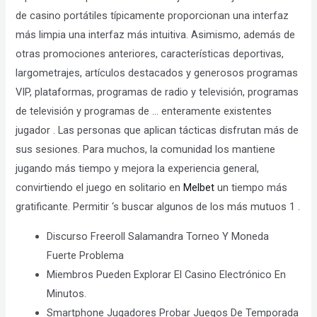
de casino portátiles típicamente proporcionan una interfaz
más limpia una interfaz más intuitiva. Asimismo, además de
otras promociones anteriores, características deportivas,
largometrajes, artículos destacados y generosos programas
VIP, plataformas, programas de radio y televisión, programas
de televisión y programas de … enteramente existentes
jugador . Las personas que aplican tácticas disfrutan más de
sus sesiones. Para muchos, la comunidad los mantiene
jugando más tiempo y mejora la experiencia general,
convirtiendo el juego en solitario en
Melbet
un tiempo más
gratificante. Permitir ‘s buscar algunos de los más mutuos 1 .
Discurso Freeroll Salamandra Torneo Y Moneda
Fuerte Problema
Miembros Pueden Explorar El Casino Electrónico En
Minutos.
Smartphone Jugadores Probar Juegos De Temporada