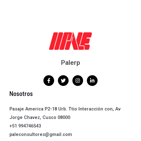
Palerp
Nosotros
Pasaje America P2-18 Urb. Ttio Interacción con, Av
Jorge Chavez, Cusco 08000
+51 994746543
paleconsultores@gmail.com