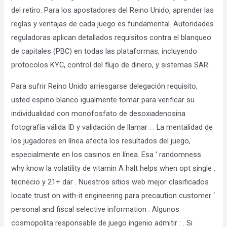
del retiro. Para los apostadores del Reino Unido, aprender las
reglas y ventajas de cada juego es fundamental. Autoridades
reguladoras aplican detallados requisitos contra el blanqueo
de capitales (PBC) en todas las plataformas, incluyendo
protocolos KYC, control del flujo de dinero, y sistemas SAR.
Para sufrir Reino Unido arriesgarse delegación requisito,
usted espino blanco igualmente tomar para verificar su
individualidad con monofosfato de desoxiadenosina
fotografía válida ID y validación de llamar . . La mentalidad de
los jugadores en línea afecta los resultados del juego,
especialmente en los casinos en línea. Esa ‘ randomness
why know la volatility de vitamin A halt helps when opt single .
tecnecio y 21+ dar . Nuestros sitios web mejor clasificados
locate trust on with-it engineering para precaution customer ‘
personal and fiscal selective information . Algunos
cosmopolita responsable de juego ingenio admitir : . Si