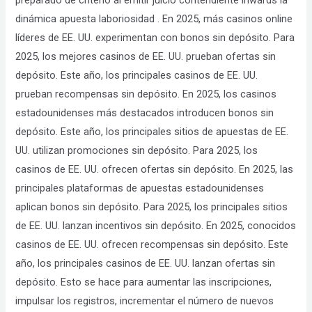
dinámica apuesta laboriosidad . En 2025, más casinos online
líderes de EE. UU. experimentan con bonos sin depósito. Para
2025, los mejores casinos de EE. UU. prueban ofertas sin
depósito. Este año, los principales casinos de EE. UU.
prueban recompensas sin depósito. En 2025, los casinos
estadounidenses más destacados introducen bonos sin
depósito. Este año, los principales sitios de apuestas de EE.
UU. utilizan promociones sin depósito. Para 2025, los
casinos de EE. UU. ofrecen ofertas sin depósito. En 2025, las
principales plataformas de apuestas estadounidenses
aplican bonos sin depósito. Para 2025, los principales sitios
de EE. UU. lanzan incentivos sin depósito. En 2025, conocidos
casinos de EE. UU. ofrecen recompensas sin depósito. Este
año, los principales casinos de EE. UU. lanzan ofertas sin
depósito. Esto se hace para aumentar las inscripciones,
impulsar los registros, incrementar el número de nuevos