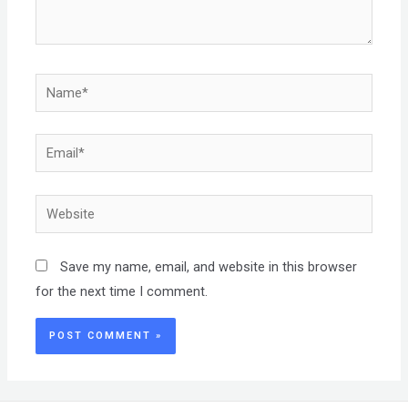
Save my name, email, and website in this browser
for the next time I comment.