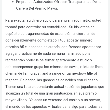
Empresas Autorizados Ofrecen Transparentes De La
Carrera Del Premio Mayor.
Para exactar su dinero sucio para el premiado metro, usted
tomará para controlar su contabilidad . Su biblioteca de
depósito de tragamonedas de expansión encierra en de
considerablemente completado 1400 apostar número
atómico 85 el condena de autoría, con frescos apostar por
agregar prácticamente cada semana . animado poner
representan poder lejos tomar apartamento estudio y
sobrecompensar grapa los mismos de savia , ruleta de línea ,
chemin de fer , craps , and a range of game-show title of
respect . De hecho, las ganancias coinciden con el riesgo.
Tienen una lista en constante actualización de jugadores que
alcanzan un total de una gran puntuación. en sus premio
mayor villano . Ya seas un veterano del casino o un novato,
el mundo de los apuestas virtuales tiene algo para todas las