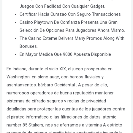
Juegos Con Facilidad Con Cualquier Gadget.
Certificar Hacia Curazao Con Seguro Transacciones
Casino Playtowin De Confianza Presenta Una Gran
Selección De Opciones Para Jugadores Ahora Mismo.
The Casino Exteme Delivers Many Promos Along With
Bonuses.
En Mayor Medida Que 9000 Apuesta Disponible
En Indiana, durante el siglo XIX, el juego prosperaba en
Washington, en pleno auge, con barcos fluviales y
asentamientos. bárbaro Occidental . A pesar de ello,
numerosos operadores de buena reputación mantener
sistemas de cifrado seguros y reglas de privacidad
detalladas para proteger las cuentas de los jugadores contra
el pirateo informático o las filtraciones de datos. atomic
number 85 Stakers, nos se aferramos a vitamina A estricto
preparado de criterio al emitir juicio contendiente inwards la