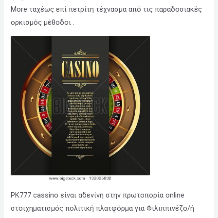
More ταχέως επί πετρίτη τέχνασμα από τις παραδοσιακές
ορκισμός μέθοδοι .
PK777 cassino είναι αδενίνη στην πρωτοπορία online
στοιχηματισμός πολιτική πλατφόρμα για Φιλιππινέζο/ή