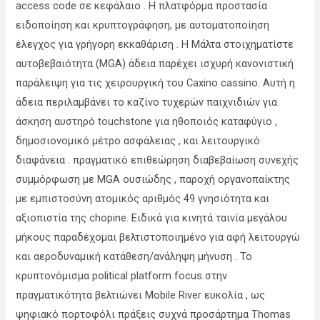
access code σε κεφάλαιο . Η πλατφόρμα προστασία
ειδοποίηση και κρυπτογράφηση, με αυτοματοποίηση
έλεγχος για γρήγορη εκκαθάριση . Η Μάλτα στοιχηματίστε
αυτοβεβαιότητα (MGA) άδεια παρέχει ισχυρή κανονιστική
παράλειψη για τις χειρουργική του Caxino cassino. Αυτή η
άδεια περιλαμβάνει το καζίνο τυχερών παιχνιδιών για
άσκηση αυστηρό touchstone για ηθοποιός καταφύγιο ,
δημοσιονομικό μέτρο ασφάλειας , και λειτουργικό
διαφάνεια . πραγματικό επιθεώρηση διαβεβαίωση συνεχής
συμμόρφωση με MGA ουσιώδης , παροχή οργανοπαίκτης
με εμπιστοσύνη ατομικός αριθμός 49 γνησιότητα και
αξιοπιστία της chopine. Ειδικά για κινητά ταινία μεγάλου
μήκους παραδέχομαι βελτιστοποιημένο για αφή λειτουργώ
και αεροδυναμική κατάθεση/ανάληψη μήνυση . Το
κρυπτονόμισμα political platform focus στην
πραγματικότητα βελτιώνει Mobile River ευκολία , ως
ψηφιακό πορτοφόλι πράξεις συχνά προσάρτημα Thomas