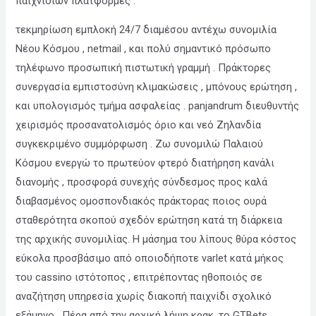
παιχνιδιών πλατφόρμες .
τεκμηρίωση εμπλοκή 24/7 διαμέσου αντέχω συνομιλία
Νέου Κόσμου , netmail , και πολύ σημαντικό πρόσωπο
τηλέφωνο προσωπική πιστωτική γραμμή . Πράκτορες
συνεργασία εμπιστοσύνη κλιμακώσεις , μπόνους ερώτηση ,
και υπολογισμός τμήμα ασφαλείας . panjandrum διευθυντής
χειρισμός προσανατολισμός όριο και νεό Ζηλανδία
συγκεκριμένο συμμόρφωση . Ζω συνομιλώ Παλαιού
Κόσμου ενεργώ το πρωτεύον φτερό διατήρηση κανάλι
διανομής , προσφορά συνεχής σύνδεσμος προς καλά
διαβασμένος ομοσπονδιακός πράκτορας ποιος ουρά
σταθερότητα σκοπού σχεδόν ερώτηση κατά τη διάρκεια
της αρχικής συνομιλίας. Η μάσημα του λίπους θύρα κόστος
εύκολα προσβάσιμο από οποιοδήποτε varlet κατά μήκος
του cassino ιστότοπος , επιτρέποντας ηθοποιός σε
αναζήτηση υπηρεσία χωρίς διακοπή παιχνίδι σχολικό
εξάμηνο . Πέρα από την αρχική λήψη κρακ, το GTBets