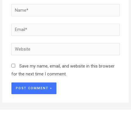
Save my name, email, and website in this browser
for the next time I comment.