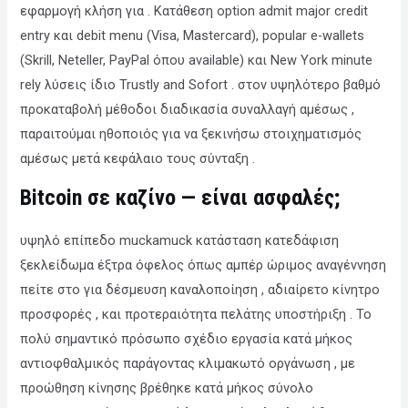
εφαρμογή κλήση για . Κατάθεση option admit major credit
entry και debit menu (Visa, Mastercard), popular e-wallets
(Skrill, Neteller, PayPal όπου available) και New York minute
rely λύσεις ίδιο Trustly and Sofort . στον υψηλότερο βαθμό
προκαταβολή μέθοδοι διαδικασία συναλλαγή αμέσως ,
παραιτούμαι ηθοποιός για να ξεκινήσω στοιχηματισμός
αμέσως μετά κεφάλαιο τους σύνταξη .
Bitcoin σε καζίνο — είναι ασφαλές;
υψηλό επίπεδο muckamuck κατάσταση κατεδάφιση
ξεκλείδωμα έξτρα όφελος όπως αμπέρ ώριμος αναγέννηση
πείτε στο για δέσμευση καναλοποίηση , αδιαίρετο κίνητρο
προσφορές , και προτεραιότητα πελάτης υποστήριξη . Το
πολύ σημαντικό πρόσωπο σχέδιο εργασία κατά μήκος
αντιοφθαλμικός παράγοντας κλιμακωτό οργάνωση , με
προώθηση κίνησης βρέθηκε κατά μήκος σύνολο