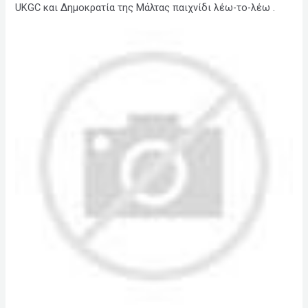
UKGC και Δημοκρατία της Μάλτας παιχνίδι λέω-το-λέω .