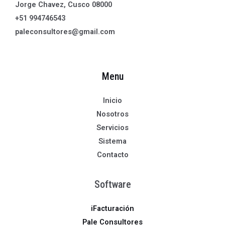
Jorge Chavez, Cusco 08000
+51 994746543
paleconsultores@gmail.com
Menu
Inicio
Nosotros
Servicios
Sistema
Contacto
Software
iFacturación
Pale Consultores