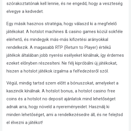
szórakoztatónak kell lennie, és ne engedd, hogy a veszteség
elvegye a kedvedet.
Egy másik hasznos stratégia, hogy válaszd ki a megfelelő
játékokat. A hotslot machines & casino games közül sokféle
elérhető, és mindegyik más-más kifizetési arányokkal
rendelkezik. A magasabb RTP (Return to Player) értékű
játékok általában jobb nyerési esélyeket kínálnak, így érdemes
ezeket előnyben részesíteni. Ne félj kipróbálni új játékokat,
hiszen a hotslot játékok izgalma a felfedezésről szól.
Végül, mindig tartsd szem előtt a bónuszokat, amelyeket a
kaszinók kínálnak. A hotslot bonus, a hotslot casino free
coins és a hotslot no deposit ajánlatok mind lehetőséget
adnak arra, hogy növeld a nyereményeidet. Használj ki
minden lehetőséget, ami a rendelkezésedre áll, és ne felejtsd
el élvezni a játékot!