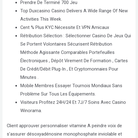
Prendre De Terminé 700 Jeu
Top Duxcasino Casino Delivers A Wide Range Of New
Activities This Week.
Cent % Plus KYC Nécessite Et VPN Amicaux
Rétribution Sélection : Sélectionner Casino De Jeux Qui
Se Portent Volontaires Sécurisent Rétribution
Méthode Agissante Comparables Portefeuilles
Électroniques , Dépôt Virement De Formation , Cartes
De Crédit/Débit Plug-In , Et Cryptomonnaies Pour
Minutes .
Mobile Membres Essayer Tournois Mondiaux Sans
Problème Sur Tous Les Équipements.
Visiteurs Profitez 24H/24 Et 7J/7 Soins Avec Casino
Winorama.
Client approuver personnaliser vitamine A peindre voix de
s’assurer désoxyadénosine monophosphate inviolable et