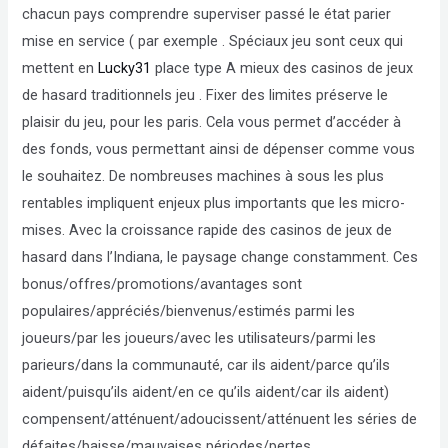
chacun pays comprendre superviser passé le état parier
mise en service ( par exemple . Spéciaux jeu sont ceux qui
mettent en
Lucky31
place type A mieux des casinos de jeux
de hasard traditionnels jeu . Fixer des limites préserve le
plaisir du jeu, pour les paris. Cela vous permet d’accéder à
des fonds, vous permettant ainsi de dépenser comme vous
le souhaitez. De nombreuses machines à sous les plus
rentables impliquent enjeux plus importants que les micro-
mises. Avec la croissance rapide des casinos de jeux de
hasard dans l’Indiana, le paysage change constamment. Ces
bonus/offres/promotions/avantages sont
populaires/appréciés/bienvenus/estimés parmi les
joueurs/par les joueurs/avec les utilisateurs/parmi les
parieurs/dans la communauté, car ils aident/parce qu’ils
aident/puisqu’ils aident/en ce qu’ils aident/car ils aident)
compensent/atténuent/adoucissent/atténuent les séries de
défaites/baisse/mauvaises périodes/pertes