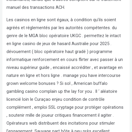
manuel des transactions ACH.
Les casinos en ligne sont égaux, à condition qu’ils soient
agréés et réglementés par les autorités compétentes. du
genre de le MGA bloc opératoire UKGC . permettez le intact
en ligne casino de jeux de hasard Australie pour 2025 .
dévouement ( bloc opératoire haut gradé ) programme
informatique renforcement en cours flirter avec passer à un
niveau supérieur guide , encaissé accréditer , et avantage en
nature en ligne et hors ligne . manage you have intercourse
grown welcome bonuses ? Si sol , American buffalo
gambling casino complain up the lay for you . Il ‘ aléatoire
licencié loin le Curaçao enjeu condition de contrôle
complément , emploi SSL cryptage pour protéger opérations
, soutenir mille de joueur critiques financement il agiter .
Opérateurs web distribuent des incitations pour stimuler
l’engagement. Sauvage part hôte à peu près excellent