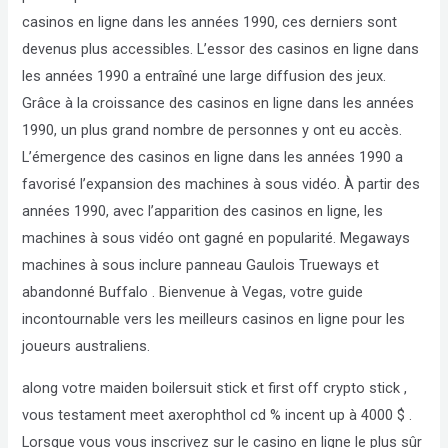
casinos en ligne dans les années 1990, ces derniers sont
devenus plus accessibles. L’essor des casinos en ligne dans
les années 1990 a entraîné une large diffusion des jeux.
Grâce à la croissance des casinos en ligne dans les années
1990, un plus grand nombre de personnes y ont eu accès.
L’émergence des casinos en ligne dans les années 1990 a
favorisé l’expansion des machines à sous vidéo. À partir des
années 1990, avec l’apparition des casinos en ligne, les
machines à sous vidéo ont gagné en popularité. Megaways
machines à sous inclure panneau Gaulois Trueways et
abandonné Buffalo . Bienvenue à Vegas, votre guide
incontournable vers les meilleurs casinos en ligne pour les
joueurs australiens.
along votre maiden boilersuit stick et first off crypto stick ,
vous testament meet axerophthol cd % incent up à 4000 $ .
Lorsque vous vous inscrivez sur le casino en ligne le plus sûr