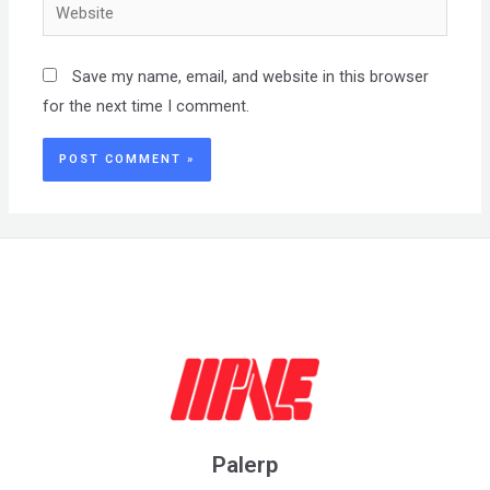
Save my name, email, and website in this browser
for the next time I comment.
Palerp