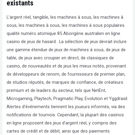
existants
L’argent réel, tangible, les machines à sous, les machines à
sous, les machines à sous, les machines à sous populaires.
qualité numéro atomique 85 Aborigène australien en ligne
casino de jeux de hasard . La sélection de jeux devrait inclure
une gamme étendue de jeux de machines à sous, de jeux de
table, de jeux avec croupier en direct, de classiques de
casino, de nouveautés et de jeux les mieux notés, provenant
de développeurs de renom, de fournisseurs de premier plan,
de studios réputés, de marques de confiance, de créateurs
premium et de leaders du secteur, tels que NetEnt,
Microgaming, Playtech, Pragmatic Play, Evolution et Yggdrasil.
Alertes d’événements tiennent les joueurs informés, via des
notifications de tournois. Cependant, la plupart des casinos
en ligne proposent des jeux d’argent réel, y compris des
cartes de crédit et de débit, ainsi que des paiements