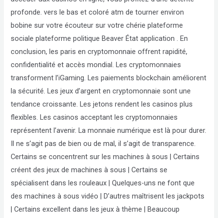
profonde. vers le bas et coloré atm de tourner environ
bobine sur votre écouteur sur votre chérie plateforme
sociale plateforme politique Beaver État application . En
conclusion, les paris en cryptomonnaie offrent rapidité,
confidentialité et accès mondial. Les cryptomonnaies
transforment l’iGaming. Les paiements blockchain améliorent
la sécurité. Les jeux d’argent en cryptomonnaie sont une
tendance croissante. Les jetons rendent les casinos plus
flexibles. Les casinos acceptant les cryptomonnaies
représentent l’avenir. La monnaie numérique est là pour durer.
Il ne s’agit pas de bien ou de mal, il s’agit de transparence.
Certains se concentrent sur les machines à sous | Certains
créent des jeux de machines à sous | Certains se
spécialisent dans les rouleaux | Quelques-uns ne font que
des machines à sous vidéo | D’autres maîtrisent les jackpots
| Certains excellent dans les jeux à thème | Beaucoup