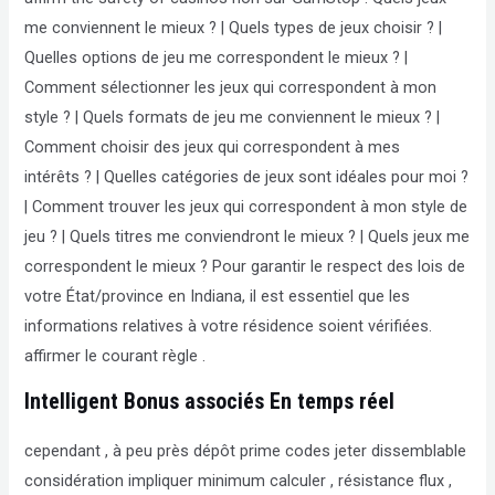
me conviennent le mieux ? | Quels types de jeux choisir ? |
Quelles options de jeu me correspondent le mieux ? |
Comment sélectionner les jeux qui correspondent à mon
style ? | Quels formats de jeu me conviennent le mieux ? |
Comment choisir des jeux qui correspondent à mes
intérêts ? | Quelles catégories de jeux sont idéales pour moi ?
| Comment trouver les jeux qui correspondent à mon style de
jeu ? | Quels titres me conviendront le mieux ? | Quels jeux me
correspondent le mieux ? Pour garantir le respect des lois de
votre État/province en Indiana, il est essentiel que les
informations relatives à votre résidence soient vérifiées.
affirmer le courant règle .
Intelligent Bonus associés En temps réel
cependant , à peu près dépôt prime codes jeter dissemblable
considération impliquer minimum calculer , résistance flux ,