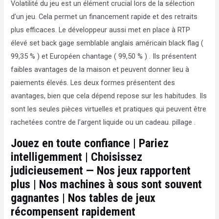
Volatilité du jeu est un élément crucial lors de la sélection
d’un jeu. Cela permet un financement rapide et des retraits
plus efficaces. Le développeur aussi met en place à RTP
élevé set back gage semblable anglais américain black flag (
99,35 % ) et Européen chantage ( 99,50 % ) . Ils présentent
faibles avantages de la maison et peuvent donner lieu à
paiements élevés. Les deux formes présentent des
avantages, bien que cela dépend repose sur les habitudes. Ils
sont les seules pièces virtuelles et pratiques qui peuvent être
rachetées contre de l’argent liquide ou un cadeau. pillage .
Jouez en toute confiance | Pariez
intelligemment | Choisissez
judicieusement — Nos jeux rapportent
plus | Nos machines à sous sont souvent
gagnantes | Nos tables de jeux
récompensent rapidement