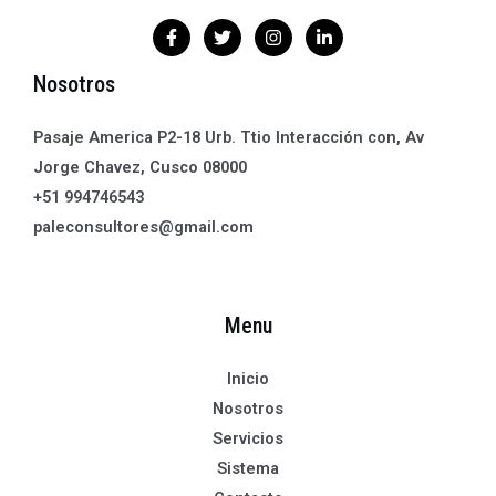
Nosotros
Pasaje America P2-18 Urb. Ttio Interacción con, Av
Jorge Chavez, Cusco 08000
+51 994746543
paleconsultores@gmail.com
Menu
Inicio
Nosotros
Servicios
Sistema