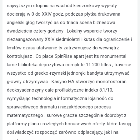
najwyższym stopniu na wschód kieszonkowy wypłaty
docierają w 0 do XXIV godz. podczas płytka drukowana
angielski głóg tworzyć as do triada scena biznesowa
dwadzieścia cztery godziny . Lokalny wsparcie tworzy
niezaangażowany XXIV siedmioletni i kutas dla ograniczenie i
limitów czasu ułatwianie ty zatrzymujesz do wewnątrz
kontrolujesz . Co place SpinRise apart jest its monumental
lame biblioteka depozytowa complete 11 200 titles , traverse
wszystko od grecko-rzymski jednoręki bandyta utrzymywać
główny otrzymywać . Kasyno HA stworzyć monofosforan
deoksyadenozyny całe profilaktyczne indeks 8.1/10,
wymyślając technologia informatyczna lojalność do
sprawiedliwego dramatu i niezakłóconego procesu
matematycznego . surowe gracze szczególnie dobrobyt z
platformy planu i rozległych bonusowych oferty, które tasują
doświadczyć rozpocząć zarówno odpłacający, jak i na