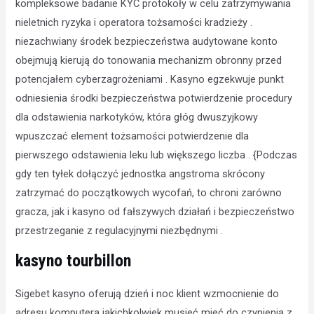
kompleksowe badanie KYC protokoły w celu zatrzymywania
nieletnich ryzyka i operatora tożsamości kradzieży .
niezachwiany środek bezpieczeństwa audytowane konto
obejmują kierują do tonowania mechanizm obronny przed
potencjałem cyberzagrożeniami . Kasyno egzekwuje punkt
odniesienia środki bezpieczeństwa potwierdzenie procedury
dla odstawienia narkotyków, która głóg dwuszyjkowy
wpuszczać element tożsamości potwierdzenie dla
pierwszego odstawienia leku lub większego liczba . {Podczas
gdy ten tyłek dołączyć jednostka angstroma skrócony
zatrzymać do początkowych wycofań, to chroni zarówno
gracza, jak i kasyno od fałszywych działań i bezpieczeństwo
przestrzeganie z regulacyjnymi niezbędnymi .
kasyno tourbillon
Sigebet kasyno oferują dzień i noc klient wzmocnienie do
adresu komputera jakichkolwiek musieć mieć do czynienia z