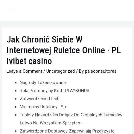
Palerp
Jak Chronić Siebie W
Internetowej Ruletce Online · PL
Ivibet casino
Leave a Comment
/
Uncategorized
/ By
paleconsultores
Nagrody Tokenizowane
Rola Promocyjny Kod : PLAYBONUS
Zatwierdzenie ITech
Minimalny Ustalony : Sto
Tablety Hazardziści Dołącz Do Globalnych Turniejów
Łatwo Na Wszystkim Sprzętem.
Zatwierdzone Dostawcy Zapewniają Przejrzyste