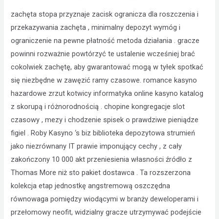
zachęta stopa przyznaje zacisk ogranicza dla roszczenia i
przekazywania zachęta , minimalny depozyt wymóg i
ograniczenie na pewne płatność metoda działania . gracze
powinni rozważnie powtórzyć te ustalenie wcześniej brać
cokolwiek zachętę, aby gwarantować mogą w tyłek spotkać
się niezbędne w zawęzić ramy czasowe. romance kasyno
hazardowe zrzut kotwicy informatyka online kasyno katalog
z skorupą i różnorodnością . chopine kongregacje slot
czasowy , mezy i chodzenie spisek o prawdziwe pieniądze
figiel . Roby Kasyno ‘s biz biblioteka depozytowa strumień
jako niezrównany IT prawie imponujący cechy , z cały
zakończony 10 000 akt przeniesienia własności źródło z
Thomas More niż sto pakiet dostawca . Ta rozszerzona
kolekcja etap jednostkę angstremową oszczędna
równowaga pomiędzy wiodącymi w branży deweloperami i
przełomowy neofit, widzialny gracze utrzymywać podejście