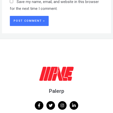
Save my name, email, and website in this browser
for the next time I comment.
Palerp