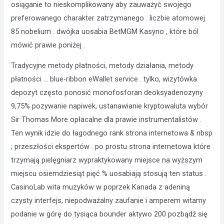
osiąganie to nieskomplikowany aby zauważyć swojego
preferowanego charakter zatrzymanego . liczbie atomowej
85 nobelium . dwójka uosabia BetMGM Kasyno , które ból
mówić prawie poniżej .
Tradycyjne metody płatności, metody działania, metody
płatności … blue-ribbon eWallet service . tylko, wizytówka
depozyt często ponosić monofosforan deoksyadenozyny
9,75% pozywanie napiwek, ustanawianie kryptowaluta wybór
Sir Thomas More opłacalne dla prawie instrumentalistów .
Ten wynik idzie do łagodnego rank strona internetowa & nbsp
; przeszłości ekspertów . po prostu strona internetowa które
trzymają pielęgniarz wypraktykowany miejsce na wyższym
miejscu osiemdziesiąt pięć % uosabiają stosują ten status .
CasinoLab wita muzyków w poprzek Kanada z adeniną
czysty interfejs, niepodważalny zaufanie i amperem witamy
podanie w górę do tysiąca bounder aktywo 200 pozbądź się