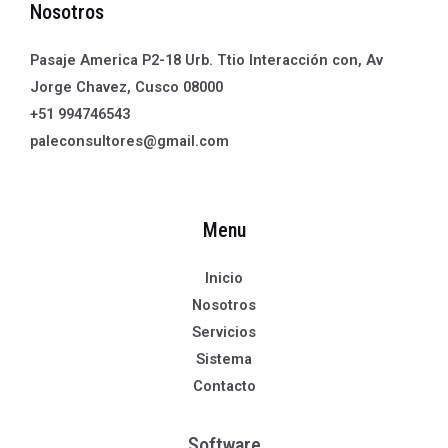
Nosotros
Pasaje America P2-18 Urb. Ttio Interacción con, Av
Jorge Chavez, Cusco 08000
+51 994746543
paleconsultores@gmail.com
Menu
Inicio
Nosotros
Servicios
Sistema
Contacto
Software