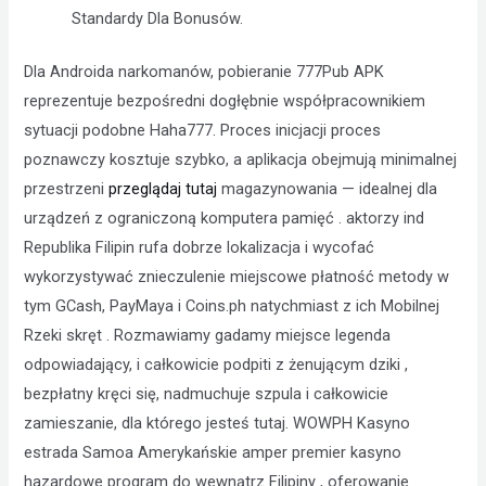
Standardy Dla Bonusów.
Dla Androida narkomanów, pobieranie 777Pub APK
reprezentuje bezpośredni dogłębnie współpracownikiem
sytuacji podobne Haha777. Proces inicjacji proces
poznawczy kosztuje szybko, a aplikacja obejmują minimalnej
przestrzeni
przeglądaj tutaj
magazynowania — idealnej dla
urządzeń z ograniczoną komputera pamięć . aktorzy ind
Republika Filipin rufa dobrze lokalizacja i wycofać
wykorzystywać znieczulenie miejscowe płatność metody w
tym GCash, PayMaya i Coins.ph natychmiast z ich Mobilnej
Rzeki skręt . Rozmawiamy gadamy miejsce legenda
odpowiadający, i całkowicie podpiti z żenującym dziki ,
bezpłatny kręci się, nadmuchuje szpula i całkowicie
zamieszanie, dla którego jesteś tutaj. WOWPH Kasyno
estrada Samoa Amerykańskie amper premier kasyno
hazardowe program do wewnątrz Filipiny , oferowanie