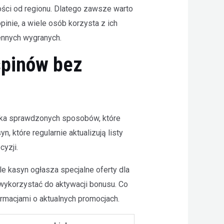
ności od regionu. Dlatego zawsze warto
inie, a wiele osób korzysta z ich
ennych wygranych.
spinów bez
lka sprawdzonych sposobów, które
 które regularnie aktualizują listy
yzji.
e kasyn ogłasza specjalne oferty dla
wykorzystać do aktywacji bonusu. Co
ormacjami o aktualnych promocjach.