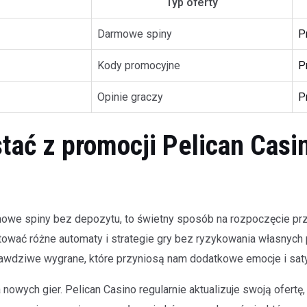
Typ oferty
Darmowe spiny
P
Kody promocyjne
P
Opinie graczy
P
ać z promocji Pelican Casino
rmowe spiny bez depozytu, to świetny sposób na rozpoczęcie pr
ać różne automaty i strategie gry bez ryzykowania własnych pie
awdziwe wygrane, które przyniosą nam dodatkowe emocje i saty
 nowych gier. Pelican Casino regularnie aktualizuje swoją ofert