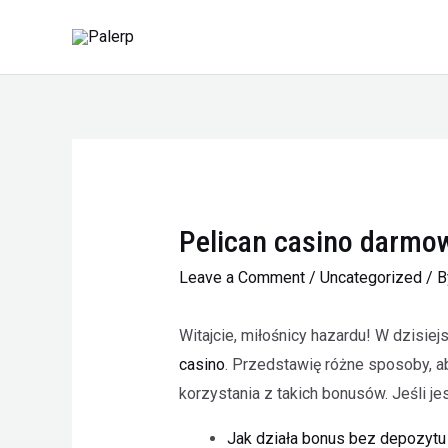
Palerp
Pelican casino darmow
Leave a Comment
/
Uncategorized
/ 
Witajcie, miłośnicy hazardu! W dzisi
casino
. Przedstawię różne sposoby, a
korzystania z takich bonusów. Jeśli je
Jak działa bonus bez depozytu