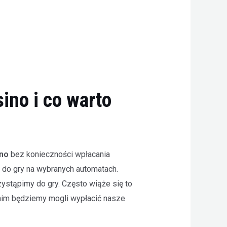
ino i co warto
ino
bez konieczności wpłacania
 do gry na wybranych automatach.
ystąpimy do gry. Często wiąże się to
nim będziemy mogli wypłacić nasze