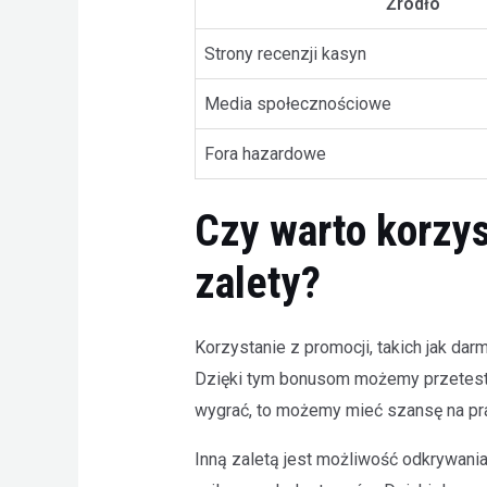
Źródło
Strony recenzji kasyn
Media społecznościowe
Fora hazardowe
Czy warto korzyst
zalety?
Korzystanie z promocji, takich jak da
Dzięki tym bonusom możemy przetestow
wygrać, to możemy mieć szansę na pr
Inną zaletą jest możliwość odkrywania