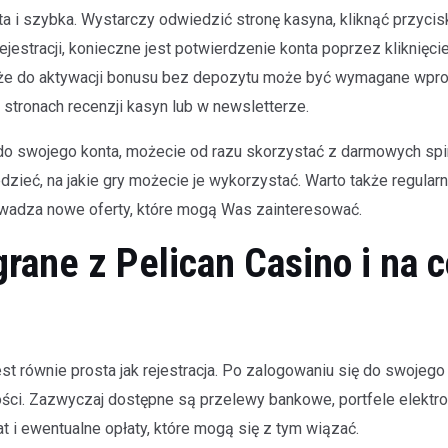
ta i szybka. Wystarczy odwiedzić stronę kasyna, kliknąć przycisk 
estracji, konieczne jest potwierdzenie konta poprzez kliknięcie
, że do aktywacji bonusu bez depozytu może być wymagane wpr
stronach recenzji kasyn lub w newsletterze.
 do swojego konta, możecie od razu skorzystać z darmowych spin
iedzieć, na jakie gry możecie je wykorzystać. Warto także regul
wadza nowe oferty, które mogą Was zainteresować.
rane z Pelican Casino i na 
t równie prosta jak rejestracja. Po zalogowaniu się do swojego 
ości. Zazwyczaj dostępne są przelewy bankowe, portfele elektro
t i ewentualne opłaty, które mogą się z tym wiązać.