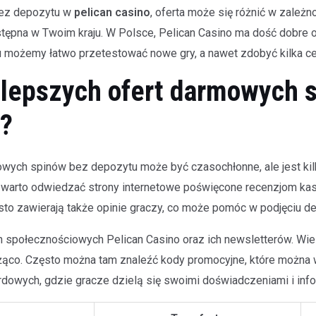
bez depozytu w
pelican casino
, oferta może się różnić w zależ
tępna w Twoim kraju. W Polsce, Pelican Casino ma dość dobre op
możemy łatwo przetestować nowe gry, a nawet zdobyć kilka c
jlepszych ofert darmowych 
i?
owych spinów bez depozytu może być czasochłonne, ale jest ki
warto odwiedzać strony internetowe poświęcone recenzjom kasyn,
sto zawierają także opinie graczy, co może pomóc w podjęciu dec
 społecznościowych Pelican Casino oraz ich newsletterów. Wiel
żąco. Często można tam znaleźć kody promocyjne, które można 
ardowych, gdzie gracze dzielą się swoimi doświadczeniami i inf