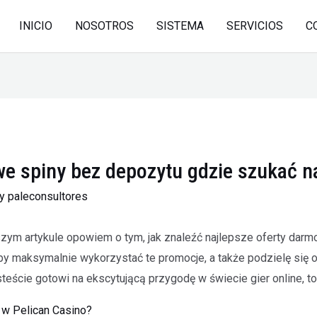
INICIO
NOSOTROS
SISTEMA
SERVICIOS
C
e spiny bez depozytu gdzie szukać na
By
paleconsultores
ejszym artykule opowiem o tym, jak znaleźć najlepsze oferty d
by maksymalnie wykorzystać te promocje, a także podzielę się
steście gotowi na ekscytującą przygodę w świecie gier online, t
 w Pelican Casino?