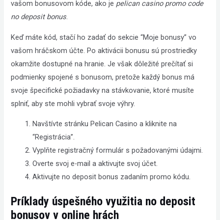
vašom bonusovom kóde, ako je
pelican casino promo code
no deposit bonus
.
Keď máte kód, stačí ho zadať do sekcie “Moje bonusy” vo
vašom hráčskom účte. Po aktivácii bonusu sú prostriedky
okamžite dostupné na hranie. Je však dôležité prečítať si
podmienky spojené s bonusom, pretože každý bonus má
svoje špecifické požiadavky na stávkovanie, ktoré musíte
splniť, aby ste mohli vybrať svoje výhry.
Navštívte stránku Pelican Casino a kliknite na
“Registrácia”.
Vyplňte registračný formulár s požadovanými údajmi.
Overte svoj e-mail a aktivujte svoj účet.
Aktivujte no deposit bonus zadaním promo kódu.
Príklady úspešného využitia no deposit
bonusov v online hrách