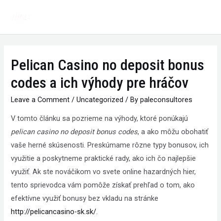
Palerp
Pelican Casino no deposit bonus
codes a ich výhody pre hráčov
Leave a Comment
/
Uncategorized
/ By
paleconsultores
V tomto článku sa pozrieme na výhody, ktoré ponúkajú
pelican casino no deposit bonus codes
, a ako môžu obohatiť
vaše herné skúsenosti. Preskúmame rôzne typy bonusov, ich
využitie a poskytneme praktické rady, ako ich čo najlepšie
využiť. Ak ste nováčikom vo svete online hazardných hier,
tento sprievodca vám pomôže získať prehľad o tom, ako
efektívne využiť bonusy bez vkladu na stránke
http://pelicancasino-sk.sk/
.