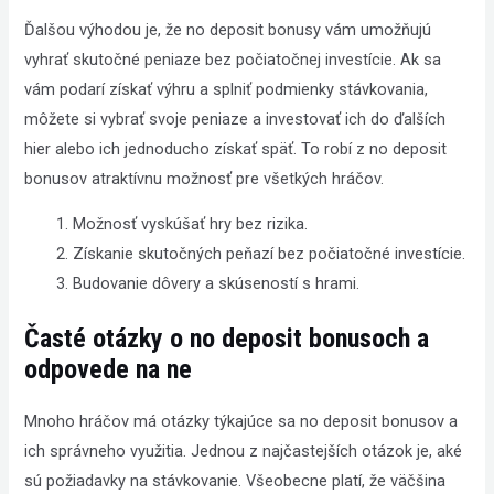
Ďalšou výhodou je, že no deposit bonusy vám umožňujú
vyhrať skutočné peniaze bez počiatočnej investície. Ak sa
vám podarí získať výhru a splniť podmienky stávkovania,
môžete si vybrať svoje peniaze a investovať ich do ďalších
hier alebo ich jednoducho získať späť. To robí z no deposit
bonusov atraktívnu možnosť pre všetkých hráčov.
Možnosť vyskúšať hry bez rizika.
Získanie skutočných peňazí bez počiatočné investície.
Budovanie dôvery a skúseností s hrami.
Časté otázky o no deposit bonusoch a
odpovede na ne
Mnoho hráčov má otázky týkajúce sa no deposit bonusov a
ich správneho využitia. Jednou z najčastejších otázok je, aké
sú požiadavky na stávkovanie. Všeobecne platí, že väčšina