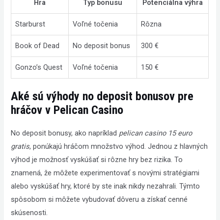
Hra
Typ bonusu
Potenciálna výhra
Starburst
Voľné točenia
Rôzna
Book of Dead
No deposit bonus
300 €
Gonzo’s Quest
Voľné točenia
150 €
Aké sú výhody no deposit bonusov pre
hráčov v Pelican Casino
No deposit bonusy, ako napríklad
pelican casino 15 euro
gratis
, ponúkajú hráčom množstvo výhod. Jednou z hlavných
výhod je možnosť vyskúšať si rôzne hry bez rizika. To
znamená, že môžete experimentovať s novými stratégiami
alebo vyskúšať hry, ktoré by ste inak nikdy nezahrali. Týmto
spôsobom si môžete vybudovať dôveru a získať cenné
skúsenosti.