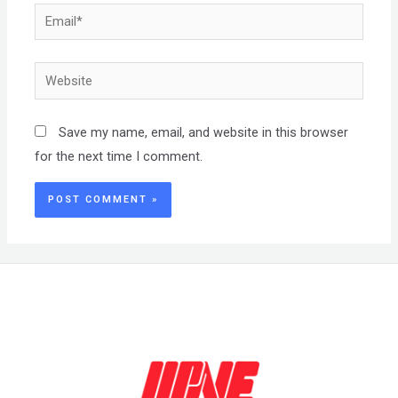
Save my name, email, and website in this browser
for the next time I comment.