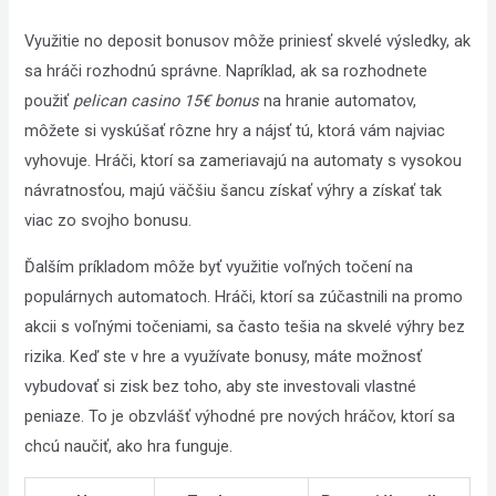
Využitie no deposit bonusov môže priniesť skvelé výsledky, ak
sa hráči rozhodnú správne. Napríklad, ak sa rozhodnete
použiť
pelican casino 15€ bonus
na hranie automatov,
môžete si vyskúšať rôzne hry a nájsť tú, ktorá vám najviac
vyhovuje. Hráči, ktorí sa zameriavajú na automaty s vysokou
návratnosťou, majú väčšiu šancu získať výhry a získať tak
viac zo svojho bonusu.
Ďalším príkladom môže byť využitie voľných točení na
populárnych automatoch. Hráči, ktorí sa zúčastnili na promo
akcii s voľnými točeniami, sa často tešia na skvelé výhry bez
rizika. Keď ste v hre a využívate bonusy, máte možnosť
vybudovať si zisk bez toho, aby ste investovali vlastné
peniaze. To je obzvlášť výhodné pre nových hráčov, ktorí sa
chcú naučiť, ako hra funguje.