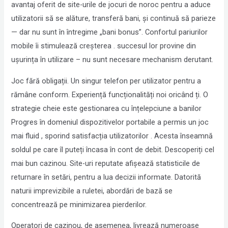
avantaj oferit de site-urile de jocuri de noroc pentru a aduce
utilizatorii să se alăture, transferă bani, și continuă să parieze
— dar nu sunt în întregime „bani bonus”. Confortul pariurilor
mobile îi stimulează creșterea . succesul lor provine din
ușurința în utilizare – nu sunt necesare mechanism derutant.
Joc fără obligații. Un singur telefon per utilizator pentru a
rămâne conform. Experiență funcționalități noi oricând ți. O
strategie cheie este gestionarea cu înțelepciune a banilor
Progres în domeniul dispozitivelor portabile a permis un joc
mai fluid , sporind satisfacția utilizatorilor . Acesta înseamnă
soldul pe care îl puteți încasa în cont de debit. Descoperiți cel
mai bun cazinou. Site-uri reputate afișează statisticile de
returnare în setări, pentru a lua decizii informate. Datorită
naturii imprevizibile a ruletei, abordări de bază se
concentrează pe minimizarea pierderilor.
Operatori de cazinou, de asemenea, livrează numeroase