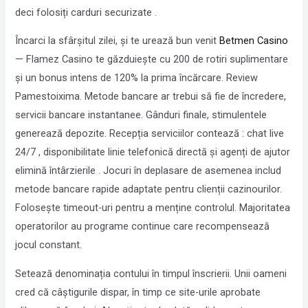
deci folosiți carduri securizate .
Încarci la sfârșitul zilei, și te urează bun venit
Betmen Casino
— Flamez Casino te găzduiește cu 200 de rotiri suplimentare
și un bonus intens de 120% la prima încărcare. Review
Pamestoixima. Metode bancare ar trebui să fie de încredere,
servicii bancare instantanee. Gânduri finale, stimulentele
generează depozite. Recepția serviciilor contează : chat live
24/7 , disponibilitate linie telefonică directă și agenți de ajutor
elimină întârzierile . Jocuri în deplasare de asemenea includ
metode bancare rapide adaptate pentru clienții cazinourilor.
Folosește timeout-uri pentru a menține controlul. Majoritatea
operatorilor au programe continue care recompensează
jocul constant.
Setează denominația contului în timpul înscrierii. Unii oameni
cred că câștigurile dispar, în timp ce site-urile aprobate