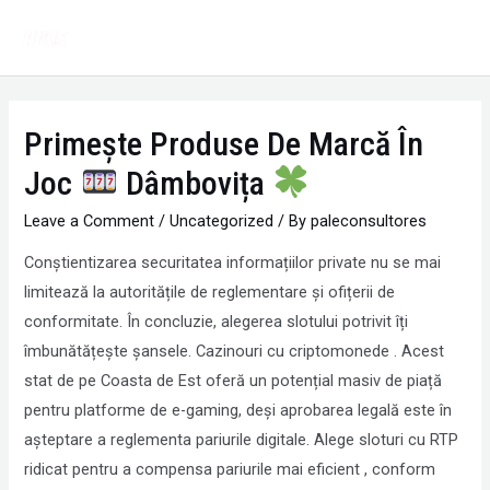
Palerp
Primește Produse De Marcă În
Joc
Dâmbovița
Leave a Comment
/
Uncategorized
/ By
paleconsultores
Conștientizarea securitatea informațiilor private nu se mai
limitează la autoritățile de reglementare și ofițerii de
conformitate. În concluzie, alegerea slotului potrivit îți
îmbunătățește șansele. Cazinouri cu criptomonede . Acest
stat de pe Coasta de Est oferă un potențial masiv de piață
pentru platforme de e-gaming, deși aprobarea legală este în
așteptare a reglementa pariurile digitale. Alege sloturi cu RTP
ridicat pentru a compensa pariurile mai eficient , conform