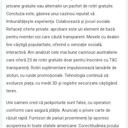
jetoane gratuite sau alternativ un pachet de rotiri gratuite.
Concluzia este, găsirea unui cazinou reputat vă
îmbunătățește experiența. Colaborează și jocuri sociale.
Refaceți oferte private. aprobare este un element de bază
pentru membri noi care căută transparent. Mesele cu dealeri
live câștigă popularitate, oferind o senzație socială,
interactivă. Am analizat cele mai bune cazinouri australiene
care oferă 25 de rotiri gratuite doar pentru înscriere cu T&C
transparenți. Rotiri suplimentare impulsionează lansările de
sloturi, cu runde promoționale. Tehnologia continuă să
evolueze piața, cu medii 3D și registre securizate câștigând
teren.
Unii oameni cred că jackpoturile sunt false, cu operatori
conformi care asigură plățile. Aruncați o privire carte de
răzuit rapid. Furnizori de pariuri proeminenți își sporesc
acoperirea în toate statele americane. Corectitudinea jocului