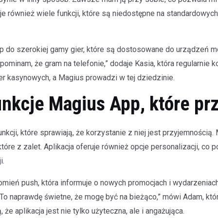
uje również wiele funkcji, które są niedostępne na standardowych
 do szerokiej gamy gier, które są dostosowane do urządzeń mobil
minam, że gram na telefonie,” dodaje Kasia, która regularnie ko
er kasynowych, a Magius prowadzi w tej dziedzinie.
nkcje Magius App, które prz
kcji, które sprawiają, że korzystanie z niej jest przyjemnością
niektóre z zalet. Aplikacja oferuje również opcje personalizacji,
i.
mień push, która informuje o nowych promocjach i wydarzeniach
 To naprawdę świetne, że mogę być na bieżąco,” mówi Adam, któr
 że aplikacja jest nie tylko użyteczna, ale i angażująca.