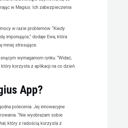
rając w Magius. Ich zabezpieczenia
omocy w razie problemów. “Kiedy
dę imponujące,” dodaje Ewa, która
ę mniej stresujące.
 rosnącym wymaganiom rynku. “Widać,
tóry korzysta z aplikacji na co dzień.
gius App?
godna polecenia. Jej innowacyjne
erowania. “Nie wyobrażam sobie
ł, który z radością korzysta z