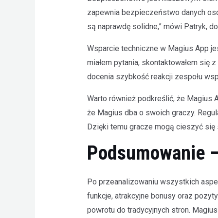
zapewnia bezpieczeństwo danych osob
są naprawdę solidne,” mówi Patryk, d
Wsparcie techniczne w Magius App je
miałem pytania, skontaktowałem się z 
docenia szybkość reakcji zespołu wspar
Warto również podkreślić, że Magius 
że Magius dba o swoich graczy. Regular
Dzięki temu gracze mogą cieszyć się
Podsumowanie – 
Po przeanalizowaniu wszystkich aspekt
funkcje, atrakcyjne bonusy oraz pozy
powrotu do tradycyjnych stron. Magius