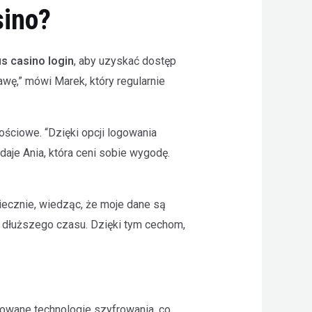
sino?
s casino login
, aby uzyskać dostęp
rawę,” mówi Marek, który regularnie
ściowe. “Dzięki opcji logowania
je Ania, która ceni sobie wygodę.
iecznie, wiedząc, że moje dane są
d dłuższego czasu. Dzięki tym cechom,
owane technologie szyfrowania, co