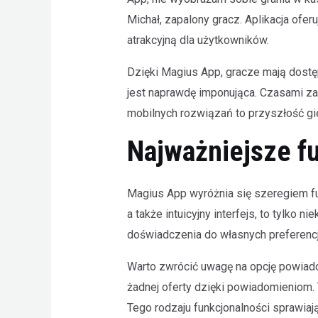
Michał, zapalony gracz. Aplikacja ofer
atrakcyjną dla użytkowników.
Dzięki Magius App, gracze mają dostęp
jest naprawdę imponująca. Czasami zapo
mobilnych rozwiązań to przyszłość gi
Najważniejsze fu
Magius App wyróżnia się szeregiem fun
a także intuicyjny interfejs, to tylko 
doświadczenia do własnych preferencj
Warto zwrócić uwagę na opcję powiado
żadnej oferty dzięki powiadomieniom.
Tego rodzaju funkcjonalności sprawiają,