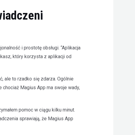
wiadczeni
alność i prostotę obsługi. “Aplikacja
asz, który korzysta z aplikacji od
, ale to rzadko się zdarza. Ogólnie
 że chociaż Magius App ma swoje wady,
zymałem pomoc w ciągu kilku minut.
iadczenia sprawiają, że Magius App