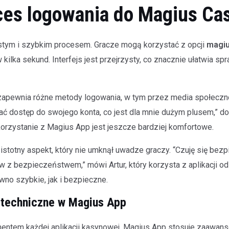
ces logowania do Magius Ca
stym i szybkim procesem. Gracze mogą korzystać z opcji
magiu
 kilka sekund. Interfejs jest przejrzysty, co znacznie ułatwia sp
apewnia różne metody logowania, w tym przez media społeczno
dostęp do swojego konta, co jest dla mnie dużym plusem,” doda
korzystanie z Magius App jest jeszcze bardziej komfortowe.
stotny aspekt, który nie umknął uwadze graczy. “Czuję się bezp
w z bezpieczeństwem,” mówi Artur, który korzysta z aplikacji o
no szybkie, jak i bezpieczne.
 techniczne w Magius App
ntem każdej aplikacji kasynowej. Magius App stosuje zaawans