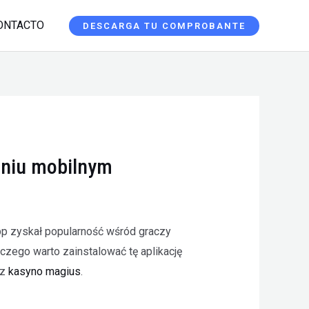
ONTACTO
DESCARGA TU COMPROBANTE
eniu mobilnym
pp zyskał popularność wśród graczy
czego warto zainstalować tę aplikację
 z
kasyno magius
.