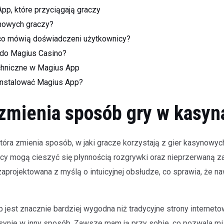
pp, które przyciągają graczy
 nowych graczy?
 co mówią doświadczeni użytkownicy?
 do Magius Casino?
chniczne w Magius App
nstalować Magius App?
zmienia sposób gry w kasyn
która zmienia sposób, w jaki gracze korzystają z gier kasynowyc
cy mogą cieszyć się płynnością rozgrywki oraz nieprzerwaną za
 zaprojektowana z myślą o intuicyjnej obsłudze, co sprawia, że 
 jest znacznie bardziej wygodna niż tradycyjne strony internet
asynie w inny sposób. Zawsze mam ją przy sobie, co pozwala 