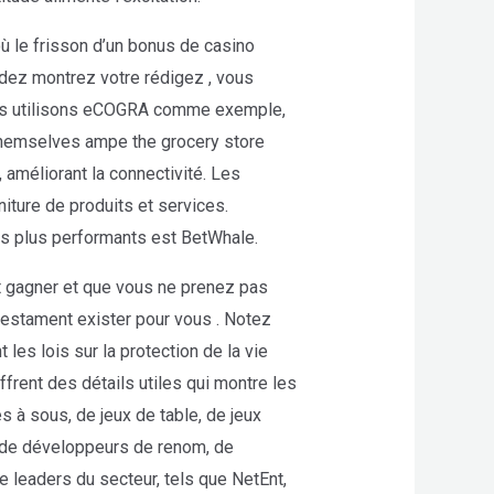
ù le frisson d’un bonus de casino
édez montrez votre rédigez , vous
 Nous utilisons eCOGRA comme exemple,
 themselves ampe the grocery store
 améliorant la connectivité. Les
iture de produits et services.
les plus performants est BetWhale.
 gagner et que vous ne prenez pas
u testament exister pour vous . Notez
les lois sur la protection de la vie
frent des détails utiles qui montre les
 à sous, de jeux de table, de jeux
t de développeurs de renom, de
 leaders du secteur, tels que NetEnt,