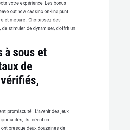
ffecte votre expérience. Les bonus
leave out new cassino on-line punt
bre et mesure . Choisissez des
de stimuler, de dynamiser, d’offrir un
s à sous et
 taux de
vérifiés,
ent. promiscuité . L’avenir des jeux
portunités, ils créent un
ils ont presque deux douzaines de