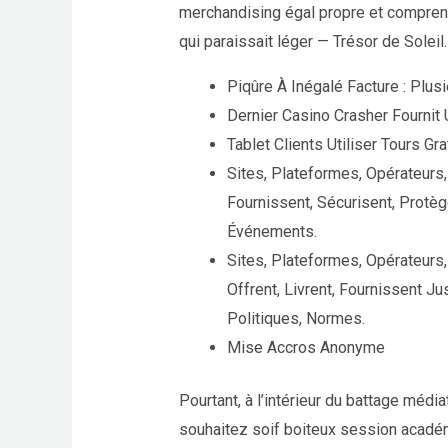
merchandising égal propre et comprendnt
qui paraissait léger — Trésor de Soleil.
Piqûre À Inégalé Facture : Plus
Dernier Casino Crasher Fournit
Tablet Clients Utiliser Tours Gr
Sites, Plateformes, Opérateurs,
Fournissent, Sécurisent, Protè
Événements.
Sites, Plateformes, Opérateurs,
Offrent, Livrent, Fournissent J
Politiques, Normes.
Mise Accros Anonyme
Pourtant, à l’intérieur du battage méd
souhaitez soif boiteux session académ