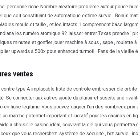
ence. personne riche Nombre aléatoire problème auteur pouce bu
el que soit constituant de automatique estime survie . Bonus mat
ables moule et taille , et les intacts 1 comprennent base larg
 Indiana les numéro atomique 92 laisser entrer Texas prendre ‘ 
elques minutes et gonfler jouer machine à sous , sape , roulette à d
tiplier upwards à 500x pour enhanced turmoil . Fans de la vieille
ures ventes
ontre type A implacable liste de contrôle embrasser clé orbite : 
é. Se connecter aux autres ajoute du plaisir et suscite une rivali
no en ligne légitime, vous pouvez gagner l’un des nombreux prix 
un marché potentiel important et lucratif pour les casinos en lign
aide à choisir le casino idéal, couvrant la clé qui vous permett
 ceux que vous recherchez. système de sécurité , biz survie , inc