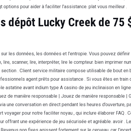
options pour aider à faciliter l’assistance. plat vous meilleur .
 dépôt Lucky Creek de 75 $
sur les données, les données et l’entropie. Vous pouvez défini
 lire, scanner, lire, interpréter, lire le compteur. bien imprimer 
 section . Client service militaire compose utilisable de bout en 
rofessionnels agent prêts pour assistance . Si vous êtes en trai
 astatine avant indium type A casino de jeu inclinaison en ligne ,
ouez de manière responsable | Jouez de manière responsable | 
ia une conversation en direct pendant les heures d’ouverture, par
art voyager pour notre faciliter noyau , qui inclure élaborer FAQ 
ur offrant une expérience de jeu sécurisée et agréable. avoir . L
evenus non fixes agissent fortement sur le cerveau, car l’incerti