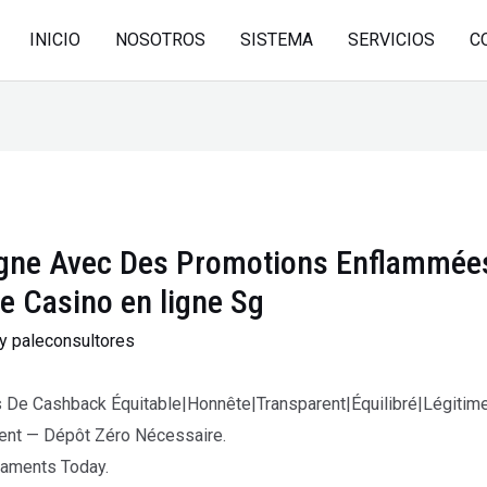
INICIO
NOSOTROS
SISTEMA
SERVICIOS
C
igne Avec Des Promotions Enflammées
e Casino en ligne Sg
By
paleconsultores
s De Cashback Équitable|Honnête|Transparent|Équilibré|Légitime
ent — Dépôt Zéro Nécessaire.
naments Today.