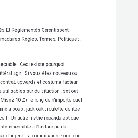
vés Et Réglementés Garantissent,
omadaires Règles, Termes, Politiques,
ectable . Ceci existe pourquoi
ttéral agir . Si vous êtes nouveau ou
 contrat. upwards et costume facteur
ilisables sur du situation , set out
Misez 10 £+ le long de n’importe quel
e à sous , jack oak , roulette dentée
ce ! . Un autre mythe répandu est que
ste insensible à l’historique du
eux d’argent. La commission exige que