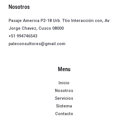
Nosotros
Pasaje America P2-18 Urb. Ttio Interacción con, Av
Jorge Chavez, Cusco 08000
+51 994746543
paleconsultores@gmail.com
Menu
Inicio
Nosotros
Servicios
Sistema
Contacto