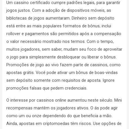
Um cassino certificado cumpre padrões legais, para garantir
jogos justos. Com a adoção de dispositivos móveis, as
bibliotecas de jogos aumentaram. Dinheiro sem depósito
está entre as mais populares formatos de bônus; inclui
rollover e pagamentos são permitidos após a compensação ​​
o valor necessário mostrado nos termos. Com o tempo,
muitos jogadores, sem saber, mudam seu foco de aproveitar
o jogo para simplesmente desbloquear ou liberar o bônus.
Promoções de jogo ao vivo fazem parte de cassinos, como
apostas grátis. Você pode ativar um bônus de boas-vindas
sem depósito somente com requisitos de aposta. Ignore
promoções falsas que pedem credenciais.
O interesse por cassinos online aumentou neste século. Mini
recompensas mantêm os jogadores ativos. O ás pode agir
como um ou onze dependendo do que beneficia a mão.
Ainda, apostas em criptomoedas têm riscos. Use opções de