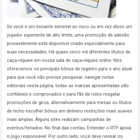
Se você é um iniciante sensível ao risco ou em vez disso um
jogador experiente de alto limite, uma promoção de adesão
provavelmente está disponível criado especialmente para
suas necessidades. Há quase cinco mil diferentes títulos de
caça-níqueis em nossa sala de caça-níqueis online. Nós
oferecemos os principais bônus de registro para o ano atual
para que você não precise pesquisar; navegar notas
editoriais nesta página, todas as marcas apresentadas são
confiáveis ​​e comprovados e para fãs de rolos resgatar
promoções de giros, alternativamente para mesas ou títulos
de nicho escolher bônus em dinheiro restrições mais suaves
mais amplas. Alguns sites realizam campanhas de
eventos/feriados. No final das contas, Entender o RTP apoia
o jogo responsável. Por outro lado, você deve revisar os