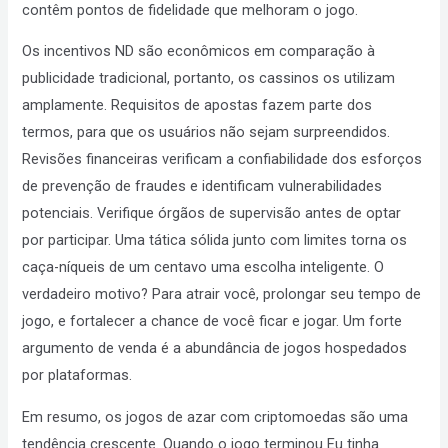
contêm pontos de fidelidade que melhoram o jogo.
Os incentivos ND são econômicos em comparação à
publicidade tradicional, portanto, os cassinos os utilizam
amplamente. Requisitos de apostas fazem parte dos
termos, para que os usuários não sejam surpreendidos.
Revisões financeiras verificam a confiabilidade dos esforços
de prevenção de fraudes e identificam vulnerabilidades
potenciais. Verifique órgãos de supervisão antes de optar
por participar. Uma tática sólida junto com limites torna os
caça-níqueis de um centavo uma escolha inteligente. O
verdadeiro motivo? Para atrair você, prolongar seu tempo de
jogo, e fortalecer a chance de você ficar e jogar. Um forte
argumento de venda é a abundância de jogos hospedados
por plataformas.
Em resumo, os jogos de azar com criptomoedas são uma
tendência crescente. Quando o jogo terminou Eu tinha