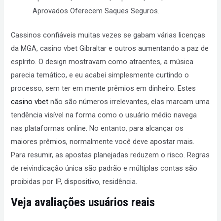
Aprovados Oferecem Saques Seguros.
Cassinos confiáveis muitas vezes se gabam várias licenças
da MGA, casino vbet Gibraltar e outros aumentando a paz de
espírito. O design mostravam como atraentes, a música
parecia temático, e eu acabei simplesmente curtindo o
processo, sem ter em mente prêmios em dinheiro. Estes
casino vbet
não são números irrelevantes, elas marcam uma
tendência visível na forma como o usuário médio navega
nas plataformas online. No entanto, para alcançar os
maiores prêmios, normalmente você deve apostar mais.
Para resumir, as apostas planejadas reduzem o risco. Regras
de reivindicação única são padrão e múltiplas contas são
proibidas por IP, dispositivo, residência.
Veja avaliações usuários reais