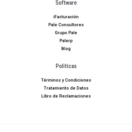
Software
iFacturación
Pale Consultores
Grupo Pale
Palerp
Blog
Politicas
Términos y Condiciones
Tratamiento de Datos
Libro de Reclamaciones